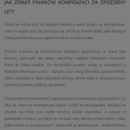
JAK ZÍSKAT FINANČNÍ KOMPENZACI ZA ZPOŽDĚNÝ
LET?
Často se může stát, že cestující nevědí o svém právu na kompenzaci,
nebo si nejsou jisti, jak postupovat. Proto je dobré vědět, jaké kroky je
třeba podniknout pro úspěšné získání kompenzace.
Prvním krokem je kontaktovat leteckou společnost, u které jste
letenku zakoupili. Na webu aerolinky najdete kontaktní formulář,
který je třeba vyplnit. Do formuláře uveďte údaje o cestujících a
důležité informace o letu – datum a čas cesty,číslo letu, palubní lístek,
délku zpoždění a další případné důkazy, které máte k dispozici (např.
vyfocená tabule s délkou zpoždění).
Pokud letecké společnosti neposkytnou kompenzaci dobrovolně a vy
víte, že máte na kompenzaci nárok, určitě se nevzdávejte. Můžete se
obrátit na Úřad pro civilní letectví České republiky. A pokud si
pokládáte otázku: „Co když se mi stala tato situace před rokem, mám
stále nárok na kompenzaci?“ Odpověď je jednoduchá - máte! Můžete