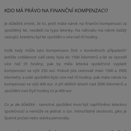
KDO MÁ PRÁVO NA FINANČNÍ KOMPENZACI?
Je důležité zmínit, že to, jestli máte nárok na finanční kompenzaci za
zpožděný let, nezáleží na typu letenky. Na náhradu má nárok každý
cestující, kterému byl let zpožděn o více než tři hodiny.
Kolik tedy může tato kompenzace činit v konkrétních případech?
Jestliže vzdálenost vaší cesty byla do 1500 kilometrů a let se opozdil
více než tři hodiny, pak by měla letecká společnost vyplatit
kompenzaci ve výši 250 eur. Pokud jste cestovali mezi 1500 a 3500
kilometry a vaše zpoždění bylo více než tři hodiny, pak máte nárok na
kompenzaci ve výši 400 eur. A při delších letech nad 3500 kilometrů a
zpoždění nad čtyři hodiny to je 600 eur.
Co je ale důležité - samotné zpoždění musí být zapříčiněno leteckou
společností a nemůže se jednat o tzv. mimořádné okolnosti, jako je
špatné počasí nebo stávka personálu.