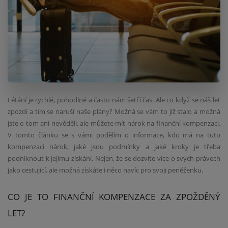
Létání je rychlé, pohodlné a často nám šetří čas. Ale co když se náš let
zpozdí a tím se naruší naše plány? Možná se vám to již stalo a možná
jste o tom ani nevěděli, ale můžete mít nárok na finanční kompenzaci.
V tomto článku se s vámi podělím o informace, kdo má na tuto
kompenzaci nárok, jaké jsou podmínky a jaké kroky je třeba
podniknout k jejímu získání. Nejen, že se dozvíte více o svých právech
jako cestující, ale možná získáte i něco navíc pro svoji peněženku.
CO JE TO FINANČNÍ KOMPENZACE ZA ZPOŽDĚNÝ
LET?