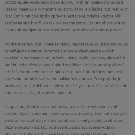
podobné, ale ve skutečnosti se doplňují a chrání zcela odlišné části
vašeho majetku. Pro maximální jistotu a klid je důležité rozumět jejich
rozdílům a mít obě složky správně nastavené, zvláště když se blíží
sezóna letních bouří. Jen tak budete mít jistotu, že jste připraveni na
jakoukoli nepříjemnou událost, která by mohla váš domov potkat.
Pojištění nemovitosti, které se někdy nazývá také pojištění stavby, se
zaměřuje na ochranu samotné budovy a všech jejích pevných
součástí. Představte si zdi, střechu, okna, dveře, podlahy, ale i vnější
omítku nebo třeba okapy. Pokud například silné krupobití poškodí
střešní krytinu nebo rozbije okno, je to právě pojištění nemovitosti,
které vám pomůže s úhradou nákladů na opravu. Tato pojistka je
nezbytná pro každého majitele domu či bytu, protože chrání základní
konstrukci a integritu vašeho bydlení.
Naopak pojištění domácnosti se stará o veškeré vybavení uvnitř
vašeho obydlí, které není pevnou součástí stavby. Sem patří nábytek,
elektronika, spotřebiče, koberce, oblečení, knihy a další osobní věci.
Vezměme si příklad, kdy poškozenou střechou zateče voda do
obývacího pokoje a zničí vaši televizi nebo sedací soupravu. V