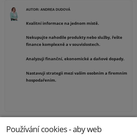
AUTOR: ANDREA DUDOVÁ
Kvalitní informace na jednom místě.
Nekupujte nahodile produkty nebo služby, řešte
finance komplexně a v souvislostech.
Analyzuji finanční, ekonomické a daňové dopady.
Nastavuji strategii mezi vaším osobním a firemním
hospodařením.
Používání cookies - aby web
Odkazy