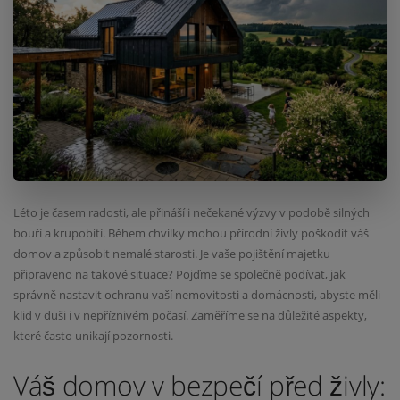
Léto je časem radosti, ale přináší i nečekané výzvy v podobě silných
bouří a krupobití. Během chvilky mohou přírodní živly poškodit váš
domov a způsobit nemalé starosti. Je vaše pojištění majetku
připraveno na takové situace? Pojďme se společně podívat, jak
správně nastavit ochranu vaší nemovitosti a domácnosti, abyste měli
klid v duši i v nepříznivém počasí. Zaměříme se na důležité aspekty,
které často unikají pozornosti.
Váš domov v bezpečí před živly: