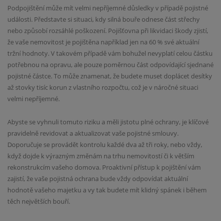
Podpojištění může mít velmi nepříjemné důsledky v případě pojistné
události. Představte si situaci, kdy silná bouře odnese část střechy
nebo způsobí rozsáhlé poškození. Pojišťovna při likvidaci škody zjistí,
že vaše nemovitost je pojištěna například jen na 60 % své aktuální
tržní hodnoty. V takovém případě vám bohužel nevyplatí celou částku
potřebnou na opravu, ale pouze poměrnou část odpovídající sjednané
pojistné částce. To může znamenat, že budete muset doplácet desítky
až stovky tisíc korun z vlastního rozpočtu, což je v náročné situaci
velmi nepříjemné.
Abyste se vyhnuli tomuto riziku a měli jistotu plné ochrany, je klíčové
pravidelně revidovat a aktualizovat vaše pojistné smlouvy.
Doporučuje se provádět kontrolu každé dva až tři roky, nebo vždy,
když dojde k výrazným změnám na trhu nemovitostí či k větším
rekonstrukcím vašeho domova. Proaktivní přístup k pojištění vám
zajistí, že vaše pojistná ochrana bude vždy odpovídat aktuální
hodnotě vašeho majetku a vy tak budete mít klidný spánek i během
těch největších bouří.