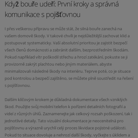
Když bouře udeří: První kroky a správná
komunikace s pojišťovnou
I přes veškerou přípravu se může stát, že silná bouře zanechá na
vašem domově škody. V takové chvíli je nejdůležitější zachovat klid a
postupovat systematicky. Vaší absolutní prioritou je zajistit bezpečí
všech členů domácnosti a zabránit dalším, bezprostředním škodám.
Pokud například vítr poškodil střechu a hrozí zatékání, pokuste se ji
provizorně zakrýt plachtou nebo jiným materiálem, abyste
minimalizovali následné škody na interiéru. Teprve poté, co je situace
pod kontrolou a bezpečí zajištěno, se můžete plně soustředit na řešení
s pojišťovnou.
Dalším klíčovým krokem je důkladná dokumentace všech vzniklých
škod. Použijte svůj mobilní telefon k pořízení detailních fotografií a
videí z různých úhlů. Zaznamenejte jak celkový rozsah poškození, tak i
jednotlivé detaily. Tato vizuální dokumentace je neocenitelná pro
pojišťovnu a výrazně urychlí celý proces likvidace pojistné události.
Pokud to situace dovoluje a nehrozí další škody, vyčkejte s úklidem a