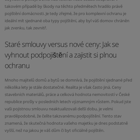
takovém případě by škody na těchto předmětech hradilo právě
pojištění domácnosti. Je tedy zřejmé, že pro komplexní ochranu je
ideální mít sjednané oba typy pojištění, aby byl váš domov chráněn
jak zvenku, tak zevnitř.
Staré smlouvy versus nové ceny: Jak se
vyhnout podpojištění a zajistit si plnou
ochranu
Mnoho majitelů domů a bytů se domnívá, že pojištění sjednané před
několika lety je stále dostatečné. Realita je však často jiná. Ceny
stavebních materiálů, práce a celková hodnota nemovitostí v České
republice prošly v posledních letech významným růstem. Pokud jste
vaši pojistnou smlouvu neaktualizovali delší dobu, je velmi
pravděpodobné, že čelíte takzvanému podpojištění. Tento stav
znamená, že skutečná hodnota vašeho majetku je dnes podstatně
vyšší, než na jakou je váš dům či byt oficiálně pojištěn.