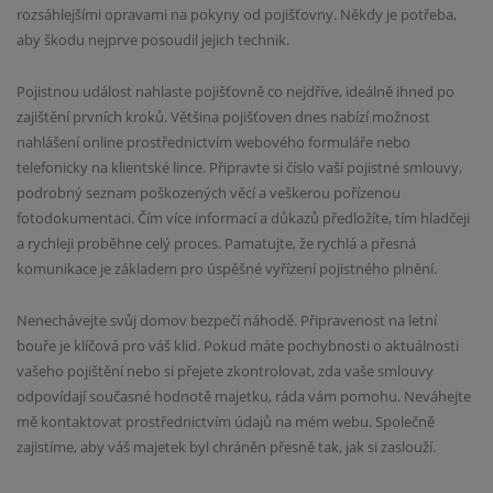
rozsáhlejšími opravami na pokyny od pojišťovny. Někdy je potřeba,
aby škodu nejprve posoudil jejich technik.
Pojistnou událost nahlaste pojišťovně co nejdříve, ideálně ihned po
zajištění prvních kroků. Většina pojišťoven dnes nabízí možnost
nahlášení online prostřednictvím webového formuláře nebo
telefonicky na klientské lince. Připravte si číslo vaší pojistné smlouvy,
podrobný seznam poškozených věcí a veškerou pořízenou
fotodokumentaci. Čím více informací a důkazů předložíte, tím hladčeji
a rychleji proběhne celý proces. Pamatujte, že rychlá a přesná
komunikace je základem pro úspěšné vyřízení pojistného plnění.
Nenechávejte svůj domov bezpečí náhodě. Připravenost na letní
bouře je klíčová pro váš klid. Pokud máte pochybnosti o aktuálnosti
vašeho pojištění nebo si přejete zkontrolovat, zda vaše smlouvy
odpovídají současné hodnotě majetku, ráda vám pomohu. Neváhejte
mě kontaktovat prostřednictvím údajů na mém webu. Společně
zajistíme, aby váš majetek byl chráněn přesně tak, jak si zaslouží.