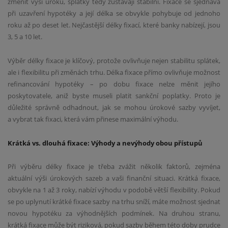
změnit výši úroku, splátky tedy zůstávají stabilní. Fixace se sjednává
při uzavření hypotéky a její délka se obvykle pohybuje od jednoho
roku až po deset let. Nejčastější délky fixací, které banky nabízejí, jsou
3, 5 a 10 let.
Výběr délky fixace je klíčový, protože ovlivňuje nejen stabilitu splátek,
ale i flexibilitu při změnách trhu. Délka fixace přímo ovlivňuje možnost
refinancování hypotéky – po dobu fixace nelze měnit jejího
poskytovatele, aniž byste museli platit sankční poplatky. Proto je
důležité správně odhadnout, jak se mohou úrokové sazby vyvíjet,
a vybrat tak fixaci, která vám přinese maximální výhodu.
Krátká vs. dlouhá fixace: Výhody a nevýhody obou přístupů
Při výběru délky fixace je třeba zvážit několik faktorů, zejména
aktuální výši úrokových sazeb a vaši finanční situaci. Krátká fixace,
obvykle na 1 až 3 roky, nabízí výhodu v podobě větší flexibility. Pokud
se po uplynutí krátké fixace sazby na trhu sníží, máte možnost sjednat
novou hypotéku za výhodnějších podmínek. Na druhou stranu,
krátká fixace může být riziková, pokud sazby během této doby prudce