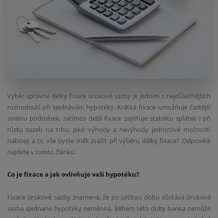
Výběr správné délky fixace úrokové sazby je jedním z nejdůležitějších
rozhodnutí při sjednávání hypotéky. Krátká fixace umožňuje častější
změnu podmínek, zatímco delší fixace zajišťuje stabilitu splátek i při
růstu sazeb na trhu. Jaké výhody a nevýhody jednotlivé možnosti
nabízejí a co vše byste měli zvážit při výběru délky fixace? Odpovědi
najdete v tomto článku.
Co je fixace a jak ovlivňuje vaši hypotéku?
Fixace úrokové sazby znamená, že po určitou dobu zůstává úroková
sazba sjednané hypotéky neměnná. Během této doby banka nemůže