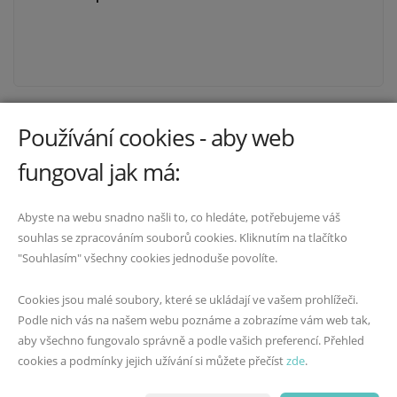
Používání cookies - aby web
Odkazy
fungoval jak má:
Kdo jsem
Abyste na webu snadno našli to, co hledáte, potřebujeme váš
Kontakt
souhlas se zpracováním souborů cookies. Kliknutím na tlačítko
Ochrana osobních údajů
"Souhlasím" všechny cookies jednoduše povolíte.
Kontakty
Cookies jsou malé soubory, které se ukládají ve vašem prohlížeči.
Podle nich vás na našem webu poznáme a zobrazíme vám web tak,
608 416 577
|
info@andreadudova.cz
|
|
aby všechno fungovalo správně a podle vašich preferencí. Přehled
cookies a podmínky jejich užívání si můžete přečíst
zde
.
IČO: 75943328