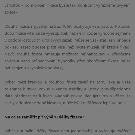
vzrostou – po skončení fixace byste tak mohli čelit výraznému zvýšení
splátek.
Dlouhá fixace, nejčastěji na 5 až 10 let, poskytuje větší jistotu. Po celou
dobu fixace víte, že se výše splátek nezmění, což je výhodné zejména
v období rostoucích úrokových sazeb. Může se však stát, že v případě
poklesu sazeb budete platit více, než byste museli při krátké fixaci.
Navíc dlouhá fixace omezuje možnost refinancování – předčasné
splacení nebo refinancování hypotéky před skončením fixace může
být spojeno s vysokými poplatky.
Výběr mezi krátkou a dlouhou fixací závisí na tom, jaká je vaše
tolerance k riziku. Pokud si ceníte stability a jistoty, pravděpodobně
dáte přednost delší fixaci. Naopak pokud sledujete trh a věříte, že
sazby v dohledné době klesnou, může být kratší fixace lepší volbou.
Na
co se zaměřit při výběru délky fixace?
Výběr optimální délky fixace není jednoduchý a vyžaduje zvážení