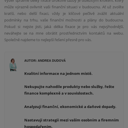
Výběr správné délky fixace úrokové sazby je důležitým krokem, který
může výrazně ovlivnit vaši finanční situaci v budoucnu. Ať už zvolíte
kratší, nebo delší fixaci, vždy je klíčové pečlivě zvážit aktuální
podmínky na trhu, vaše finanční možnosti a plány do budoucna.
Pokud si nejste jisti, jaká délka fixace je pro vás nejvýhodnější,
neváhejte se na mne obrátit prostřednictvím kontaktů na webu.
Společně najdeme to nejlepší řešení přesně pro vás.
AUTOR: ANDREA DUDOVÁ
Kvalitní informace na jednom místě.
Nekupujte nahodile produkty nebo služby, řešte
finance komplexně a v souvislostech.
Analyzuji finanční, ekonomické a daňové dopady.
Nastavuji strategii mezi vaším osobním a firemním
hospodařením.