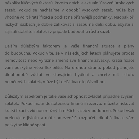
několika klíčových faktorů. Prvním z nich je aktuální úroveň úrokových
sazeb. Pokud se nacházíme v období vysokých sazeb, může být
vhodné volit kratší fixaci a počkat na příznivější podmínky. Naopak při
nízkých sazbách je dobré zafixovat si sazbu na delší dobu, abyste si
zajistili stabilitu splátek i v případě budoucího růstu sazeb.
Dalším důležitým faktorem je vaše finanční situace a plány
do budoucna. Pokud víte, že v následujících letech plánujete prodat
nemovitost nebo výrazně změnit své finanční závazky, kratší fixace
vám poskytne větší flexibilitu. Na druhou stranu, pokud plánujete
dlouhodobě zůstat ve stávajícím bydlení a chcete mít jistotu
neměnných splátek, může být delší fixace lepší volbou.
Důležitým aspektem je také vaše schopnost zvládat případné zvýšení
splátek. Pokud máte dostatečnou finanční rezervu, můžete riskovat
kratší fixaci s vidinou možných nižších sazeb v budoucnu. Pokud však
preferujete jistotu a máte omezenější rozpočet, dlouhá fixace vám
poskytne klidné spaní.