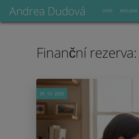
Andrea Dudová
ÚVOD
KDO JSEM
Finanční rezerva: 
30. 10. 2025