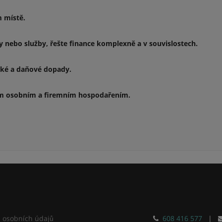
m místě.
 nebo služby, řešte finance komplexně a v souvislostech.
cké a daňové dopady.
ším osobním a firemním hospodařením.
 osobních údajů
608 416 577
|