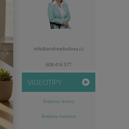
info@andreadudova.cz
608 416 577
VIDEOTIPY
Švejkovy rezervy
Švejkovy investice