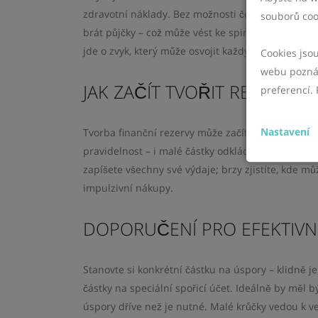
zdravotní náklady. Bez možnosti čerpat ze svých
souborů coo
brát půjčky – což může vést ke spirále zadlužení 
jde o zvyk, který může osvojit každý z nás.
Cookies jso
webu poznám
JAK ZAČÍT TVOŘIT REZERVU
preferencí. 
Nastavení
Tvorba finanční rezervy může začít velmi nenápa
pravidelnost – i malé částky odkládané každý mě
zapíšete všechny své výdaje; brzy zjistíte, kde m
impulzivní nákupy.
DOPORUČENÍ PRO EFEKTIVN
Stanovte si konkrétní částku na úspory – klidně j
částky na speciální spořicí účet. Ideálně by měl 
úspory dříve než je nutné. Malé krůčky vedou k 