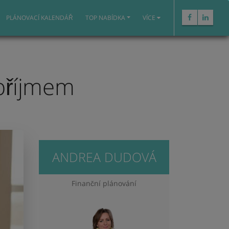
PLÁNOVACÍ KALENDÁŘ
TOP NABÍDKA
VÍCE
m příjmem
ANDREA DUDOVÁ
Finanční plánování