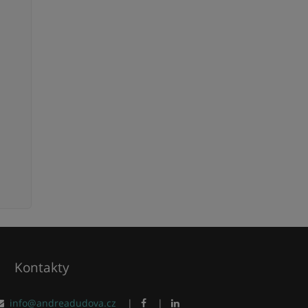
Kontakty
info@andreadudova.cz
|
|