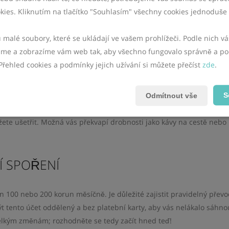
 úspor se dostáváme do situace, kdy musíme hledat pomoc u přátel
kies. Kliknutím na tlačítko "Souhlasím" všechny cookies jednoduše 
a psychického napětí. Vytvoření finanční rezervy není otázkou bohats
u malé soubory, které se ukládají ve vašem prohlížeči. Podle nich 
e a zobrazíme vám web tak, aby všechno fungovalo správně a po
Přehled cookies a podmínky jejich užívání si můžete přečíst
zde
.
dně a nemusíte učinit žádné dramatické změny v životním stylu. Kl
S
Odmítnout vše
síc mohou časem vyústit ve značnou sumu peněz. Začněte tím, že s
ůžete ušetřit. Možná vás překvapí drobnosti jako kávy na cestě nebo
Í SPOŘENÍ
en 100 nebo 200 korun měsíčně. Je důležité zajistit pravidelný převo
být tento účet oddělený a bez platební karty, aby vás nelákalo sáhno
velkým změnám; rozhodněte se tedy začít hned teď!