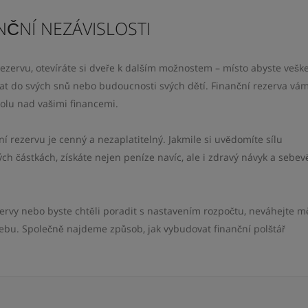
NČNÍ NEZÁVISLOSTI
ezervu, otevíráte si dveře k dalším možnostem – místo abyste vešk
vat do svých snů nebo budoucnosti svých dětí. Finanční rezerva vá
rolu nad vašimi financemi.
ní rezervu je cenný a nezaplatitelný. Jakmile si uvědomíte sílu
ých částkách, získáte nejen peníze navíc, ale i zdravý návyk a sebe
ervy nebo byste chtěli poradit s nastavením rozpočtu, neváhejte m
bu. Společně najdeme způsob, jak vybudovat finanční polštář