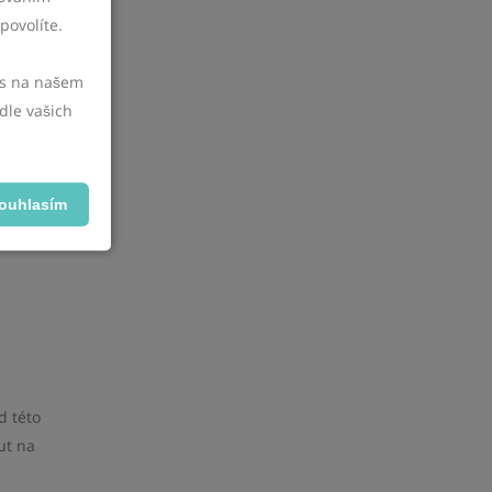
 nebo
povolíte.
tví;
vás na našem
dle vašich
íčem je
ouhlasím
i
d této
ut na