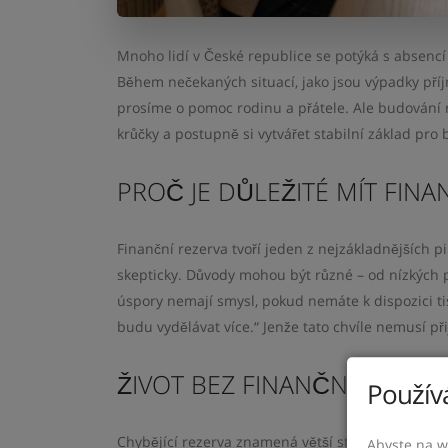
Mnoho lidí v České republice se potýká s absenc
Během nečekaných situací, jako jsou výpadky př
prosíme o pomoc rodinu a přátele. Ale budování r
krůčky a postupně si vytvářet stabilní základ pro 
PROČ JE DŮLEŽITÉ MÍT FINA
Finanční rezerva tvoří jeden z nejzákladnějších pi
skepticky. Důvody mohou být různé – od nízkých 
úspory nemají smysl, pokud nemáte k dispozici tis
budu vydělávat více.“ Jenže tato chvíle nemusí přij
ŽIVOT BEZ FINANČNÍ REZERV
Používá
Chybějící rezerva znamená větší stres a zraniteln
Abyste na w