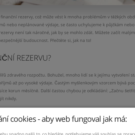
í finanční rezervy, což může vést k mnoha problémům v těžkých obd
íjmů nebo neplánované výdaje, se často uchylujeme k půjčkám nebo
ezervy není tak náročné, jak by se mohlo zdát. Můžete začít malým
bezpečnější budoucnost. Přečtěte si, jak na to!
NČNÍ REZERVU?
lířů zdravého rozpočtu. Bohužel, mnoho lidí se k jejímu vytvoření st
příjmů až po vysoké výdaje. Častým myšlenkovým vzorcem bývá poci
íce korun měsíčně. Další častou chybou je odkládání: „Začnu šetřit
ít nikdy.
Y A JEHO NÁSLEDKY
ní cookies - aby web fungoval jak má:
ost v případě nečekaných událostí, jako jsou poruchy spotřebičů či 
ebu snadno našli to, co hledáte, potřebujeme váš souhlas se zpra