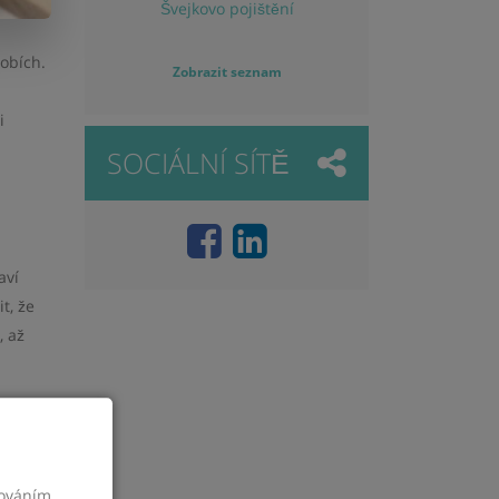
Švejkovo pojištění
obích.
Zobrazit seznam
i
SOCIÁLNÍ SÍTĚ
aví
t, že
, až
vyšší
cováním