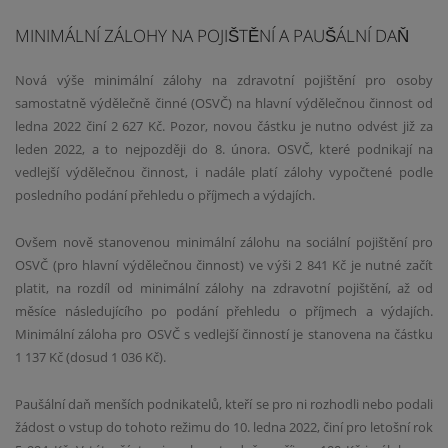
​MINIMÁLNÍ ZÁLOHY NA POJIŠTĚNÍ A PAUŠÁLNÍ DAŇ
Nová výše minimální zálohy na zdravotní pojištění pro osoby
samostatně výdělečně činné (OSVČ) na hlavní výdělečnou činnost od
ledna 2022 činí 2 627 Kč. Pozor, novou částku je nutno odvést již za
leden 2022, a to nejpozději do 8. února. OSVČ, které podnikají na
vedlejší výdělečnou činnost, i nadále platí zálohy vypočtené podle
posledního podání přehledu o příjmech a výdajích.
Ovšem nově stanovenou minimální zálohu na sociální pojištění pro
OSVČ (pro hlavní výdělečnou činnost) ve výši 2 841 Kč je nutné začít
platit, na rozdíl od minimální zálohy na zdravotní pojištění, až od
měsíce následujícího po podání přehledu o příjmech a výdajích.
Minimální záloha pro OSVČ s vedlejší činností je stanovena na částku
1 137 Kč (dosud 1 036
Kč).
Paušální daň menších podnikatelů, kteří se pro ni rozhodli nebo podali
žádost o vstup do tohoto režimu do 10. ledna 2022, činí pro letošní rok