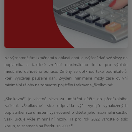
Nejvýznamnějšími změnami v oblasti daní je zvýšení daňové slevy na
poplatníka a faktické zrušení maximálního limitu pro výplatu
měsíčního daňového bonusu. Změny se dotknou také podnikatelů,
kteří využívají paušální daň. Zvýšení minimální mzdy zase ovlivní
minimální zálohy na zdravotní pojištění i takzvané „školkovné“.
„Školkovné“ je vlastně sleva za umístění dítěte do předškolního
zařízení. „Školkovné“ sice odpovídá výši výdajů vynaložených
poplatníkem za umístění vyživovaného dítěte, jeho maximální částku
však určuje výše minimální mzdy. Ta pro rok 2022 vzroste o tisíc
korun, to znamená na částku 16 200 Kč.