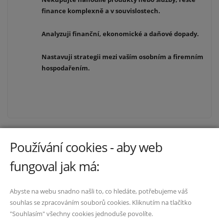
finance komplexně a v souvislostech.
Analyzuji finanční, ekonomické a daňové dopady.
Nastavuji strategii mezi vaším osobním a firemním
hospodařením.
Používání cookies - aby web
Odkazy
fungoval jak má:
Kdo jsem
Abyste na webu snadno našli to, co hledáte, potřebujeme váš
Kontakt
souhlas se zpracováním souborů cookies. Kliknutím na tlačítko
Ochrana osobních údajů
"Souhlasím" všechny cookies jednoduše povolíte.