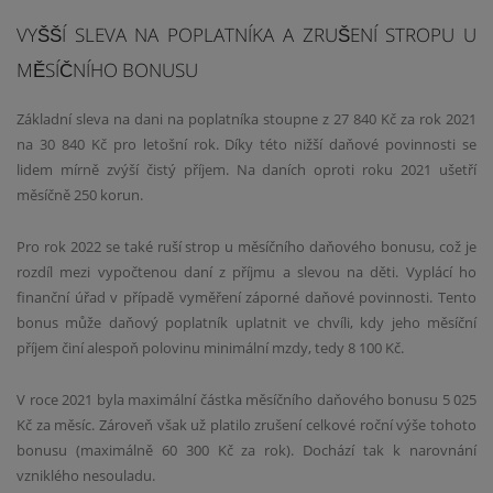
​VYŠŠÍ SLEVA NA POPLATNÍKA A ZRUŠENÍ STROPU U
MĚSÍČNÍHO BONUSU
Základní sleva na dani na poplatníka stoupne z 27 840 Kč za rok 2021
na 30 840 Kč pro letošní rok. Díky této nižší daňové povinnosti se
lidem mírně zvýší čistý příjem.
Na daních oproti roku 2021 ušetří
měsíčně 250 korun.
Pro rok 2022 se také ruší strop u měsíčního daňového bonusu, což je
rozdíl mezi vypočtenou daní z příjmu a slevou na děti. Vyplácí ho
finanční úřad v případě vyměření záporné daňové povinnosti. Tento
bonus může daňový poplatník uplatnit ve chvíli, kdy jeho měsíční
příjem činí alespoň polovinu minimální mzdy, tedy 8 100 Kč.
V roce 2021 byla maximální částka měsíčního daňového bonusu 5 025
Kč za měsíc. Zároveň však už platilo zrušení celkové roční výše tohoto
bonusu (maximálně 60 300 Kč za rok). Dochází tak k narovnání
vzniklého nesouladu.