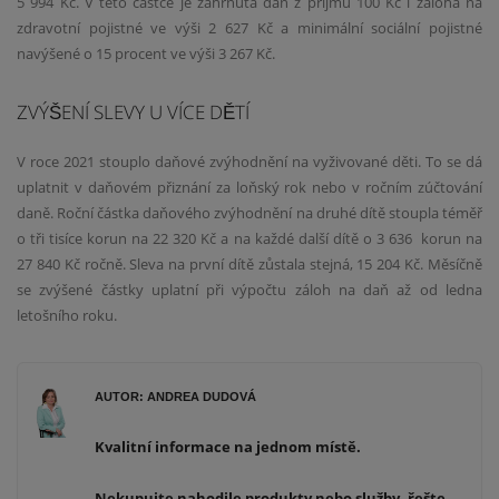
5 994 Kč. V této částce je zahrnuta daň z příjmu 100 Kč i záloha na
zdravotní pojistné ve výši 2 627 Kč a minimální sociální pojistné
navýšené o 15 procent ve výši 3 267 Kč.
​ZVÝŠENÍ SLEVY U VÍCE DĚTÍ
V roce 2021 stouplo daňové zvýhodnění na vyživované děti. To se dá
uplatnit v daňovém přiznání za loňský rok nebo v ročním zúčtování
daně. Roční částka daňového zvýhodnění na druhé dítě stoupla téměř
o tři tisíce korun na 22 320 Kč a na každé další dítě o 3 636 korun na
27 840 Kč ročně. Sleva na první dítě zůstala stejná, 15 204 Kč. Měsíčně
se zvýšené částky uplatní při výpočtu záloh na daň až
od ledna
letošního roku.
AUTOR: ANDREA DUDOVÁ
Kvalitní informace na jednom místě.
Nekupujte nahodile produkty nebo služby, řešte