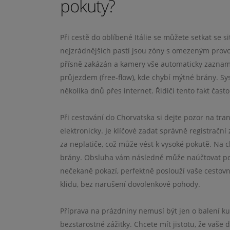
pokuty?
Při cestě do oblíbené Itálie se můžete setkat se
nejzrádnějších pastí jsou zóny s omezeným provoz
přísně zakázán a kamery vše automaticky zaznamen
průjezdem (free-flow), kde chybí mýtné brány. S
několika dnů přes internet. Řidiči tento fakt ča
Při cestování do Chorvatska si dejte pozor na tra
elektronicky. Je klíčové zadat správně registrač
za neplatiče, což může vést k vysoké pokutě. Na c
brány. Obsluha vám následně může naúčtovat popl
nečekaně pokazí, perfektně poslouží vaše cestov
klidu, bez narušení dovolenkové pohody.
Příprava na prázdniny nemusí být jen o balení kuf
bezstarostné zážitky. Chcete mít jistotu, že va