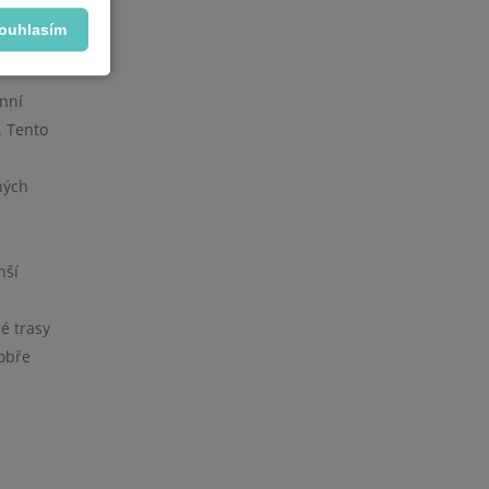
ouhlasím
enní
. Tento
ných
nší
é trasy
dobře