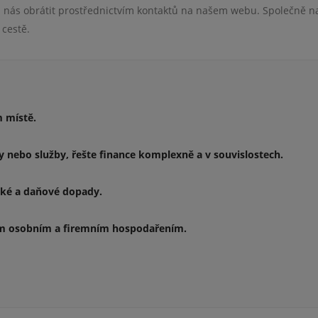
 na nás obrátit prostřednictvím kontaktů na našem webu. Společně 
 cestě.
m místě.
 nebo služby, řešte finance komplexně a v souvislostech.
cké a daňové dopady.
ším osobním a firemním hospodařením.