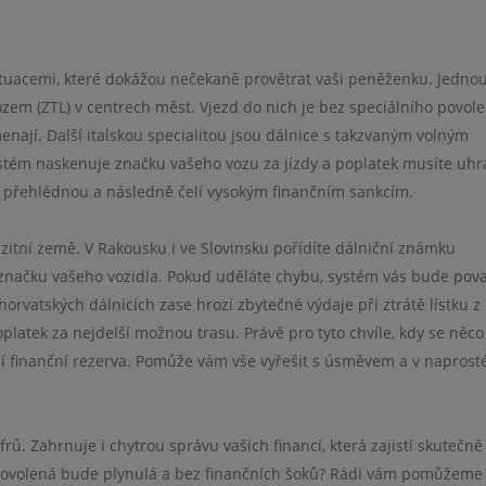
 situacemi, které dokážou nečekaně provětrat vaši peněženku. Jednou
em (ZTL) v centrech měst. Vjezd do nich je bez speciálního povole
ají. Další italskou specialitou jsou dálnice s takzvaným volným
ystém naskenuje značku vašeho vozu za jízdy a poplatek musíte uhr
sto přehlédnou a následně čelí vysokým finančním sankcím.
nzitní země. V Rakousku i ve Slovinsku pořídíte dálniční známku
ní značku vašeho vozidla. Pokud uděláte chybu, systém vás bude pov
horvatských dálnicích zase hrozí zbytečné výdaje při ztrátě lístku 
atek za nejdelší možnou trasu. Právě pro tyto chvíle, kdy se něco
ní finanční rezerva. Pomůže vám vše vyřešit s úsměvem a v napros
rů. Zahrnuje i chytrou správu vašich financí, která zajistí skutečně
še dovolená bude plynulá a bez finančních šoků? Rádi vám pomůžeme