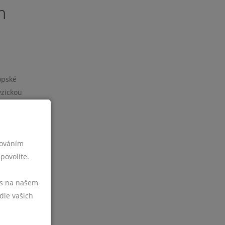
m
ropské
yzickou
nline
cováním
tněný
povolíte.
í
vašem
vás na našem
zdě,
dle vašich
raven