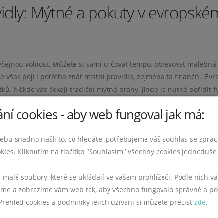
idly: Mýtné a pokuty v evropské
yčejnou volnost. Můžete si sami určovat tempo, objevovat malebná
se však pojí i potřeba znát místní pravidla, zejména ta finanční. Ev
ků. Někde vás čekají tradiční mýtné brány, jinde je nutné pořídit f
 moderním elektronickým mýtem, které vyžaduje registraci a platbu o
ní cookies - aby web fungoval jak má:
ebu snadno našli to, co hledáte, potřebujeme váš souhlas se zpra
úskalí. Stačí přehlédnout nenápadnou značku upozorňující na zpopla
kies. Kliknutím na tlačítko "Souhlasím" všechny cookies jednoduše 
sti registrace. Moderní kamery vaši registrační značku zaznamenaj
ůže dorazit s velkým zpožděním, klidně až za několik měsíců po 
u malé soubory, které se ukládají ve vašem prohlížeči. Podle nich 
ádech desítek eur. Pokud dopis ignorujete nebo platbu odešlete po
e a zobrazíme vám web tak, aby všechno fungovalo správně a po
e tak může stát velmi drahá zkušenost. Být včas informován a přip
 Přehled cookies a podmínky jejich užívání si můžete přečíst
zde
.