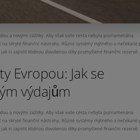
odou a novými zážitky. Aby však vaše cesta nebyla poznamenána
t na skryté finanční nástrahy. Různé systémy mýtného a nečekané 
jak si zajistit klidnou dovolenou díky promyšlené finanční rezervě.
ty Evropou: Jak se
ným výdajům
odou a novými zážitky. Aby však vaše cesta nebyla poznamenána
t na skryté finanční nástrahy. Různé systémy mýtného a nečekané 
jak si zajistit klidnou dovolenou díky promyšlené finanční rezervě.