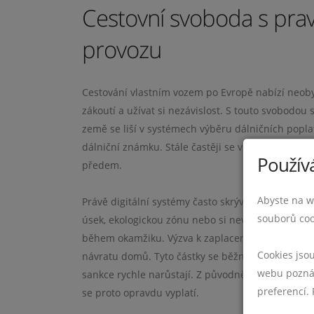
Cestovní svoboda s prav
provozu
Cestování vlastním vozem po Evropě nabízí neob
zákoutí a užívat si nezávislost. S touto svobodou 
země se liší v systémech výběru dálničních poplat
dálniční známku. Stále častěji se však setkáte s
Používá
předem.
Abyste na w
Právě digitální systémy často skrývají největší 
souborů coo
úsek, ekologickou zónu nebo si nevšimnout nutno
během okamžiku. Výzva k zaplacení pokuty však m
Cookies jso
návratu domů. Tyto částky se běžně pohybují v ř
webu poznám
sankce rychle narůstají. Z původně malé chyby s
preferencí.
se proto opravdu vyplatí.