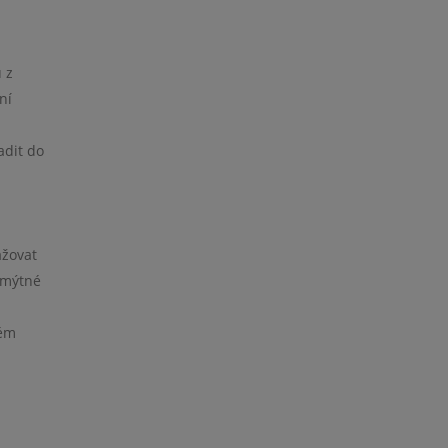
 z
ní
adit do
ažovat
z mýtné
tém